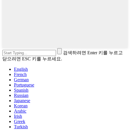
검색하려면 Enter 키를 누르고
닫으려면 ESC 키를 누르세요.
English
French
German
Portuguese
Spanish
Russian
Japanese
Korean
Arabic
Irish
Greek
Turkish