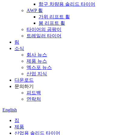
항구 차량용 솔리드 타이어
AWP 휠
가위 리프트 휠
붐 리프트 휠
타이어의 곰팡이
트레일러 타이어
림
소식
회사 뉴스
제품 뉴스
엑스포 뉴스
산업 지식
다운로드
문의하기
피드백
연락처
English
집
제품
산업용 솔리드 타이어