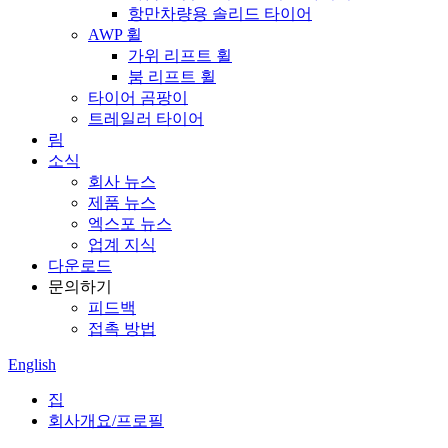
항만차량용 솔리드 타이어
AWP 휠
가위 리프트 휠
붐 리프트 휠
타이어 곰팡이
트레일러 타이어
림
소식
회사 뉴스
제품 뉴스
엑스포 뉴스
업계 지식
다운로드
문의하기
피드백
접촉 방법
English
집
회사개요/프로필