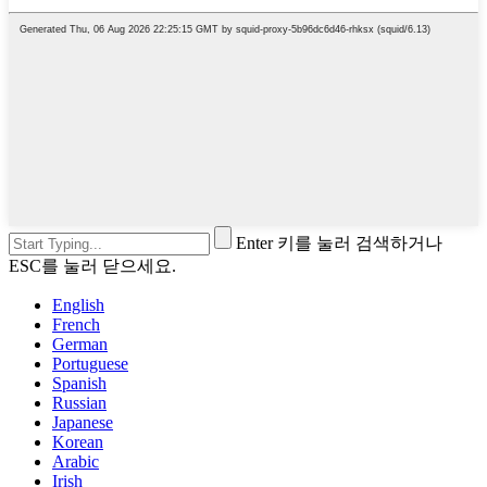
Enter 키를 눌러 검색하거나
ESC를 눌러 닫으세요.
English
French
German
Portuguese
Spanish
Russian
Japanese
Korean
Arabic
Irish